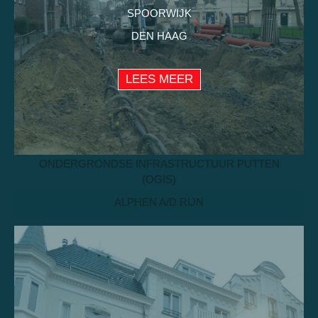
SPOORWIJK
DEN HAAG
LEES MEER
ONDERGRONDSE INFRASTRUCTUUR PUTTEN
(OGIS)
ALPHEN A/D RIJN
LEES MEER