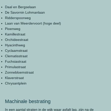
Daal en Bergselaan
De Savornin Lohmanlaan
Ridderspoorweg
Laan van Meerdervoort (hoge deel)
Pioenweg
Kamillestraat
Orchideestraat
Hyacinthweg
Cyclaamstraat
Clematisstraat
Fuchsiastraat
Primulastraat
Zonnebloemstraat
Klaverstraat
Chrysantplein
Machinale bestrating
In een aantal straten in de wijk waar asfalt lag, zijn na de