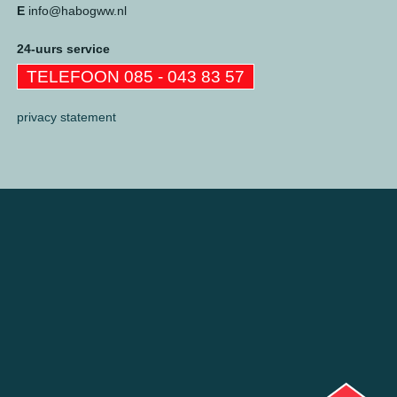
E
info@habogww.nl
24-uurs service
TELEFOON 085 - 043 83 57
privacy statement