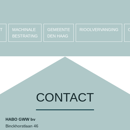
T
MACHINALE
GEMEENTE
RIOOLVERVANGING
BESTRATING
DEN HAAG
CONTACT
HABO GWW bv
Binckhorstlaan 46