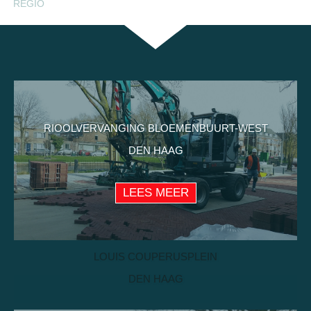
REGIO
RIOOLVERVANGING BLOEMENBUURT-WEST
DEN HAAG
LEES MEER
LOUIS COUPERUSPLEIN
DEN HAAG