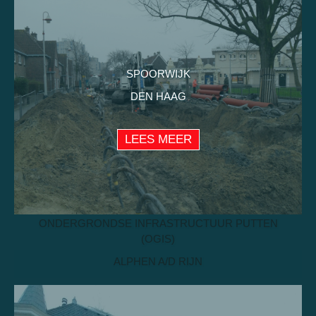
LEES MEER
SPOORWIJK
DEN HAAG
LEES MEER
ONDERGRONDSE INFRASTRUCTUUR PUTTEN
(OGIS)
ALPHEN A/D RIJN
LEES MEER