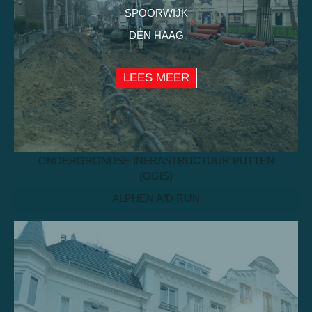
SPOORWIJK
DEN HAAG
LEES MEER
ONDERGRONDSE INFRASTRUCTUUR PUTTEN
(OGIS)
ALPHEN A/D RIJN
LEES MEER