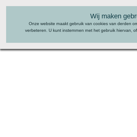
BEL ONS:
070 - 322 20 22
Wij maken gebr
Onze website maakt gebruik van cookies van derden o
verbeteren. U kunt instemmen met het gebruik hiervan, of