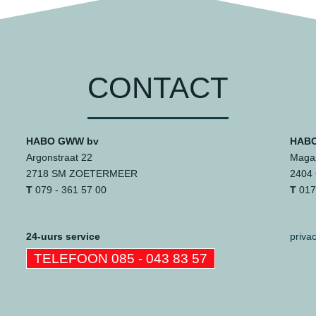
CONTACT
HABO GWW bv
HABO
Argonstraat 22
Magaz
2718 SM ZOETERMEER
2404
T
079 - 361 57 00
T
0172
24-uurs service
priva
TELEFOON 085 - 043 83 57