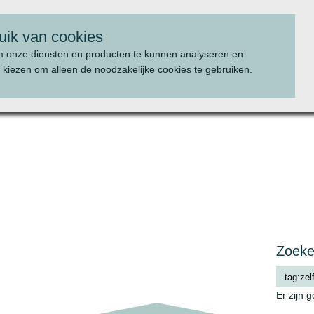
uik van cookies
m onze diensten en producten te kunnen analyseren en
 kiezen om alleen de noodzakelijke cookies te gebruiken.
WAT WE DOEN
PROJECTEN
Zoek
Er zijn 