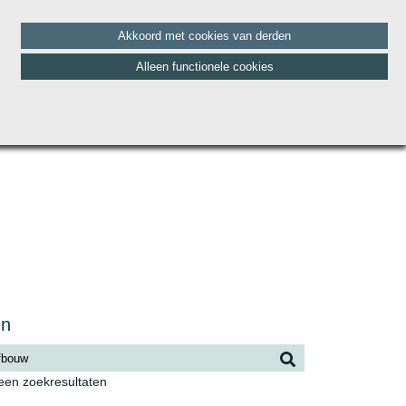
Akkoord met cookies van derden
Alleen functionele cookies
HET TEAM
BLOG
CONTACT
VACATURES
en
geen zoekresultaten