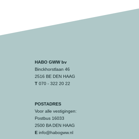
HABO GWW bv
Binckhorstlaan 46
2516 BE DEN HAAG
T
070 - 322 20 22
POSTADRES
Voor alle vestigingen:
Postbus 16033
2500 BA DEN HAAG
E
info@habogww.nl