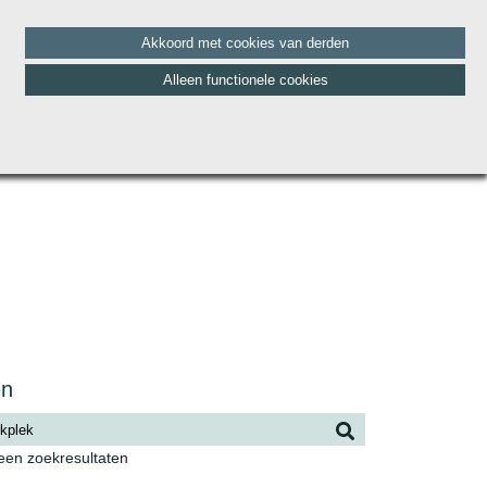
Akkoord met cookies van derden
Alleen functionele cookies
HET TEAM
BLOG
CONTACT
VACATURES
en
geen zoekresultaten