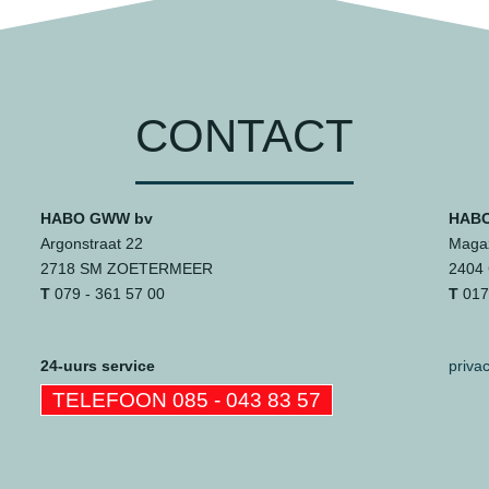
CONTACT
HABO GWW bv
HABO
Argonstraat 22
Magaz
2718 SM ZOETERMEER
2404
T
079 - 361 57 00
T
0172
24-uurs service
priva
TELEFOON 085 - 043 83 57