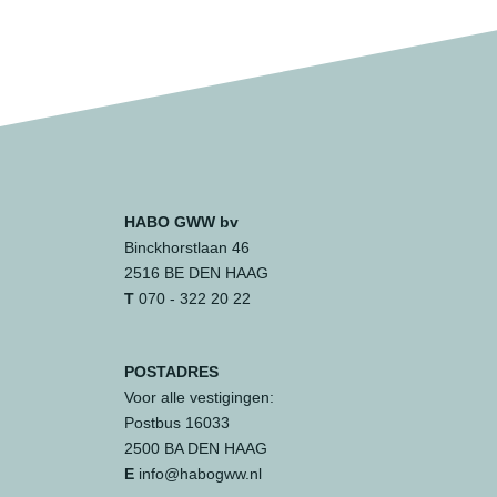
HABO GWW bv
Binckhorstlaan 46
2516 BE DEN HAAG
T
070 - 322 20 22
POSTADRES
Voor alle vestigingen:
Postbus 16033
2500 BA DEN HAAG
E
info@habogww.nl