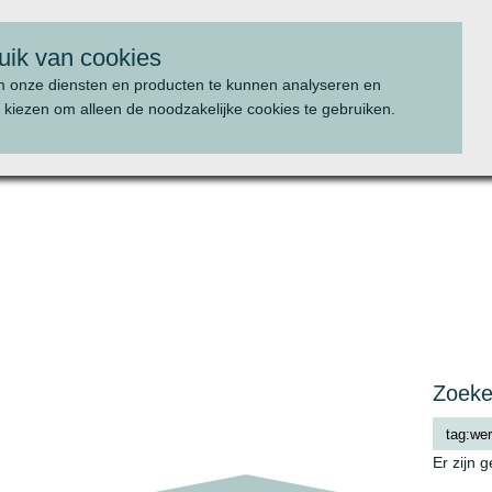
uik van cookies
m onze diensten en producten te kunnen analyseren en
 kiezen om alleen de noodzakelijke cookies te gebruiken.
WAT WE DOEN
PROJECTEN
Zoek
Er zijn 