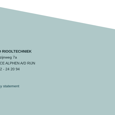
 RIOOLTECHNIEK
ijnweg 7a
 CE ALPHEN A/D RIJN
 - 24 20 94
cy statement