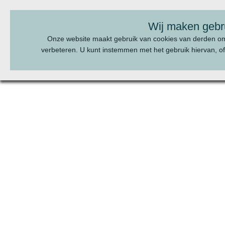
BEL ONS:
070 - 322 20 22
Wij maken gebr
Onze website maakt gebruik van cookies van derden o
verbeteren. U kunt instemmen met het gebruik hiervan, of