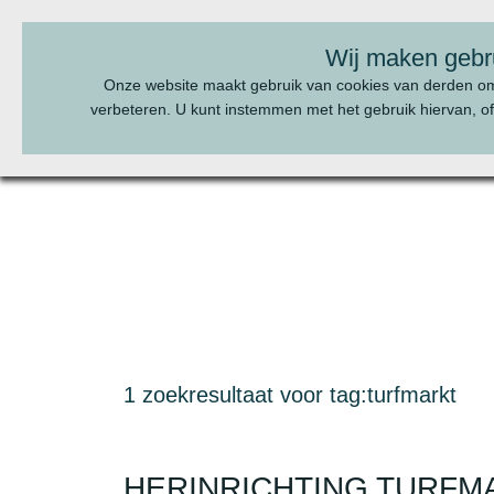
BEL ONS:
070 - 322 20 22
Wij maken gebr
Onze website maakt gebruik van cookies van derden o
verbeteren. U kunt instemmen met het gebruik hiervan, of
1 zoekresultaat voor tag:turfmarkt
HERINRICHTING TURFMA