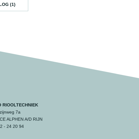
LOG (1)
 RIOOLTECHNIEK
ijnweg 7a
 CE ALPHEN A/D RIJN
 - 24 20 94