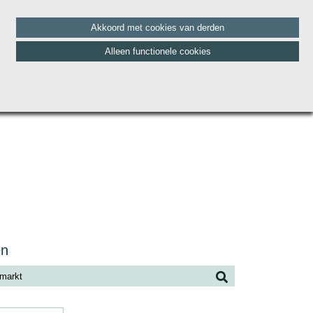
Akkoord met cookies van derden
Alleen functionele cookies
HET TEAM
BLOG
CONTACT
VACATURES
en