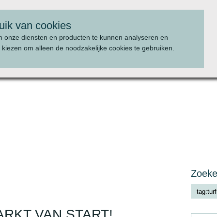
uik van cookies
m onze diensten en producten te kunnen analyseren en
 kiezen om alleen de noodzakelijke cookies te gebruiken.
WAT WE DOEN
PROJECTEN
Zoek
RKT VAN START!