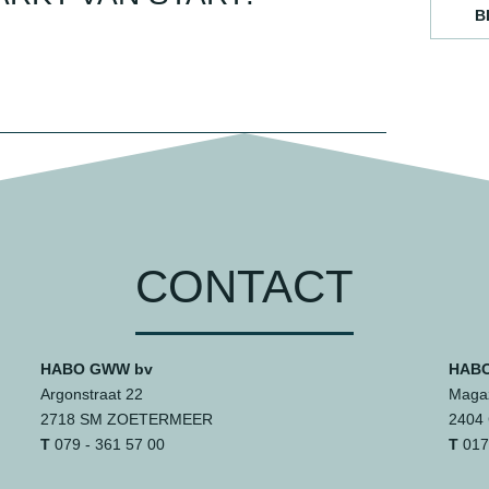
B
CONTACT
HABO GWW bv
HABO
Argonstraat 22
Magaz
2718 SM ZOETERMEER
2404
T
079 - 361 57 00
T
0172