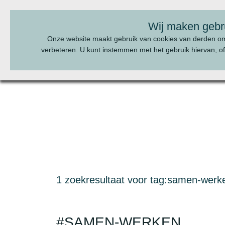
BEL ONS:
070 - 322 20 22
Wij maken gebr
Onze website maakt gebruik van cookies van derden o
verbeteren. U kunt instemmen met het gebruik hiervan, of
1 zoekresultaat voor tag:samen-werk
#SAMEN-WERKEN