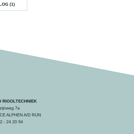
LOG (1)
 RIOOLTECHNIEK
ijnweg 7a
 CE ALPHEN A/D RIJN
 - 24 20 94