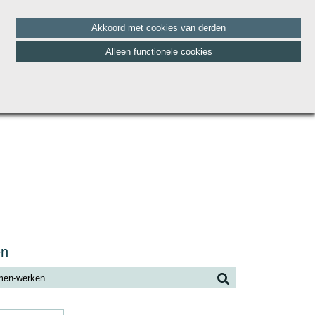
Akkoord met cookies van derden
Alleen functionele cookies
HET TEAM
BLOG
CONTACT
VACATURES
en