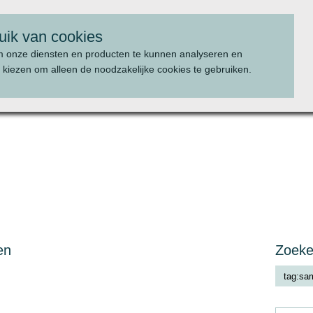
uik van cookies
m onze diensten en producten te kunnen analyseren en
 kiezen om alleen de noodzakelijke cookies te gebruiken.
WAT WE DOEN
PROJECTEN
en
Zoek