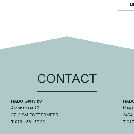
B
CONTACT
HABO GWW bv
HABO
Argonstraat 22
Magaz
2718 SM ZOETERMEER
2404
T
079 - 361 57 00
T
0172