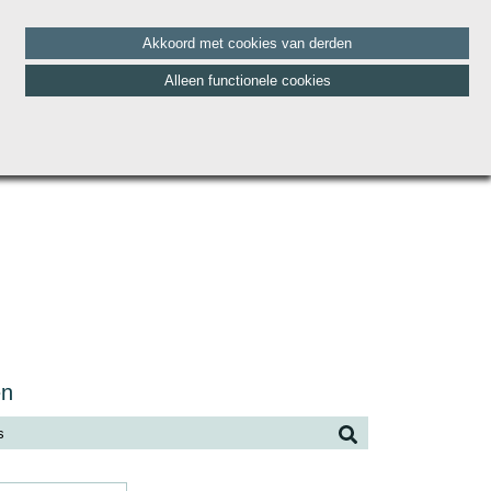
Akkoord met cookies van derden
Alleen functionele cookies
HET TEAM
BLOG
CONTACT
VACATURES
en