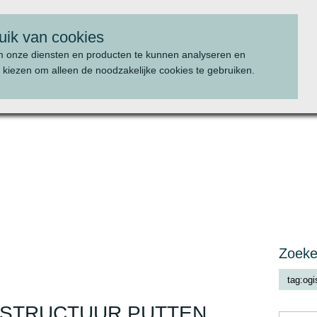
uik van cookies
m onze diensten en producten te kunnen analyseren en
 kiezen om alleen de noodzakelijke cookies te gebruiken.
WAT WE DOEN
PROJECTEN
Zoek
STRUCTUUR PUTTEN