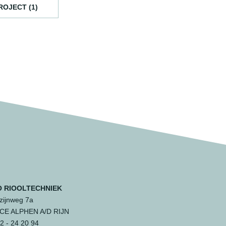
ROJECT (1)
 RIOOLTECHNIEK
ijnweg 7a
 CE ALPHEN A/D RIJN
 - 24 20 94