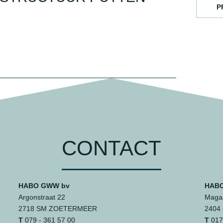
P
CONTACT
HABO GWW bv
HABO
Argonstraat 22
Magaz
2718 SM ZOETERMEER
2404
T
079 - 361 57 00
T
0172