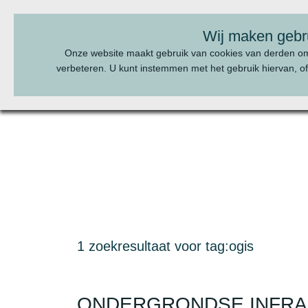
BEL ONS:
070 - 322 20 22
Wij maken gebr
Onze website maakt gebruik van cookies van derden o
verbeteren. U kunt instemmen met het gebruik hiervan, of
1 zoekresultaat voor tag:ogis
ONDERGRONDSE INFRA