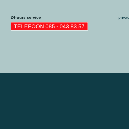
24-uurs service
priva
TELEFOON 085 - 043 83 57