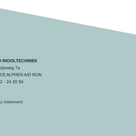
 RIOOLTECHNIEK
ijnweg 7a
 CE ALPHEN A/D RIJN
 - 24 20 94
cy statement