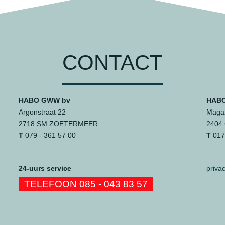
CONTACT
HABO GWW bv
HABO
Argonstraat 22
Magaz
2718 SM ZOETERMEER
2404
T
079 - 361 57 00
T
0172
24-uurs service
priva
TELEFOON 085 - 043 83 57