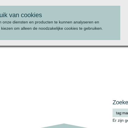
uik van cookies
m onze diensten en producten te kunnen analyseren en
 kiezen om alleen de noodzakelijke cookies te gebruiken.
WAT WE DOEN
PROJECTEN
Zoek
Er zijn 