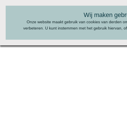
BEL ONS:
070 - 322 20 22
Wij maken gebr
Onze website maakt gebruik van cookies van derden o
verbeteren. U kunt instemmen met het gebruik hiervan, of