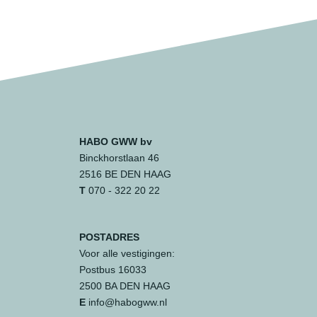
HABO GWW bv
Binckhorstlaan 46
2516 BE DEN HAAG
T
070 - 322 20 22
POSTADRES
Voor alle vestigingen:
Postbus 16033
2500 BA DEN HAAG
E
info@habogww.nl