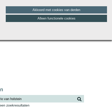
Akkoord met cookies van derden
Alleen functionele cookies
HET TEAM
BLOG
CONTACT
VACATURES
en
geen zoekresultaten