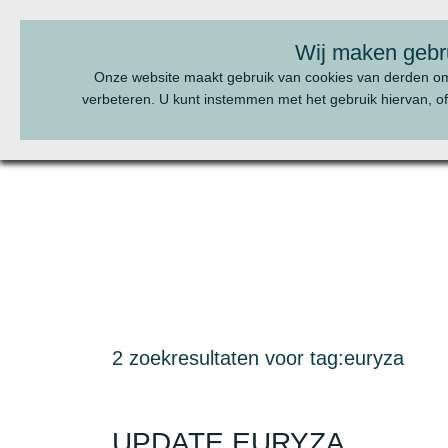
BEL ONS:
070 - 322 20 22
Wij maken gebr
Onze website maakt gebruik van cookies van derden o
verbeteren. U kunt instemmen met het gebruik hiervan, of
2 zoekresultaten voor tag:euryza
UPDATE EURYZA