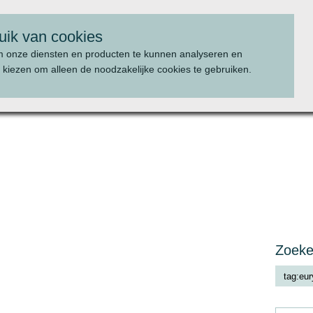
uik van cookies
m onze diensten en producten te kunnen analyseren en
 kiezen om alleen de noodzakelijke cookies te gebruiken.
WAT WE DOEN
PROJECTEN
Zoek