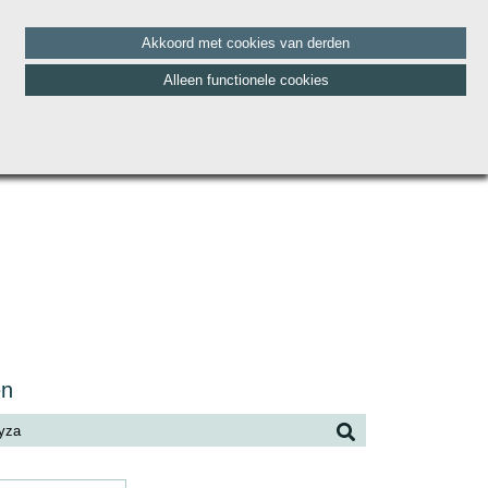
Akkoord met cookies van derden
Alleen functionele cookies
HET TEAM
BLOG
CONTACT
VACATURES
en