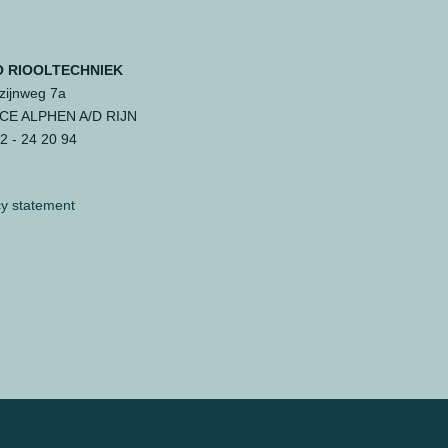
 RIOOLTECHNIEK
ijnweg 7a
 CE ALPHEN A/D RIJN
 - 24 20 94
cy statement