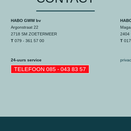
HABO GWW bv
HABO
Argonstraat 22
Magaz
2718 SM ZOETERMEER
2404
T
079 - 361 57 00
T
0172
24-uurs service
priva
TELEFOON 085 - 043 83 57