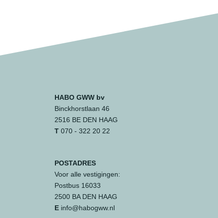
HABO GWW bv
Binckhorstlaan 46
2516 BE DEN HAAG
T
070 - 322 20 22
POSTADRES
Voor alle vestigingen:
Postbus 16033
2500 BA DEN HAAG
E
info@habogww.nl