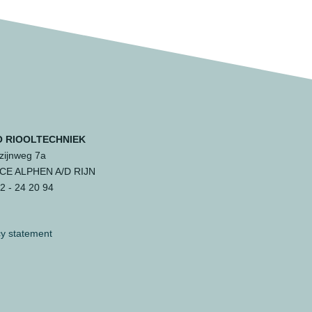
 RIOOLTECHNIEK
ijnweg 7a
 CE ALPHEN A/D RIJN
 - 24 20 94
cy statement