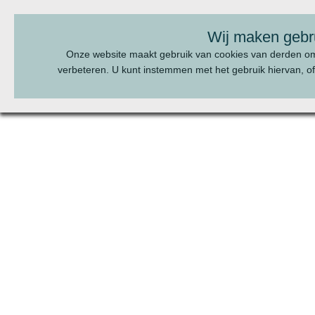
BEL ONS:
070 - 322 20 22
Wij maken gebr
Onze website maakt gebruik van cookies van derden o
verbeteren. U kunt instemmen met het gebruik hiervan, of