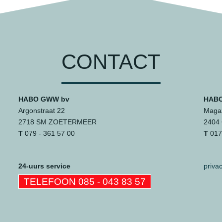
CONTACT
HABO GWW bv
HABO
Argonstraat 22
Magaz
2718 SM ZOETERMEER
2404
T
079 - 361 57 00
T
0172
24-uurs service
priva
TELEFOON 085 - 043 83 57