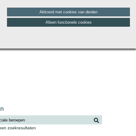
Akkoord met cookies van derden
Alleen functionele cookies
HET TEAM
BLOG
CONTACT
VACATURES
en
geen zoekresultaten