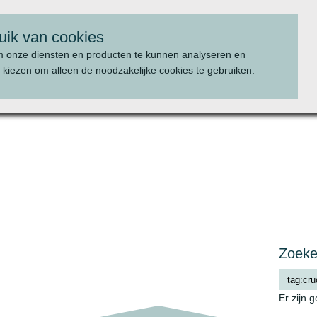
uik van cookies
m onze diensten en producten te kunnen analyseren en
 kiezen om alleen de noodzakelijke cookies te gebruiken.
WAT WE DOEN
PROJECTEN
Zoek
Er zijn 