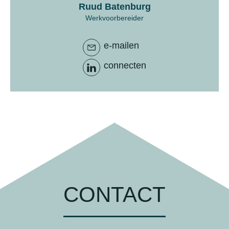
Ruud Batenburg
Werkvoorbereider
e-mailen
connecten
CONTACT