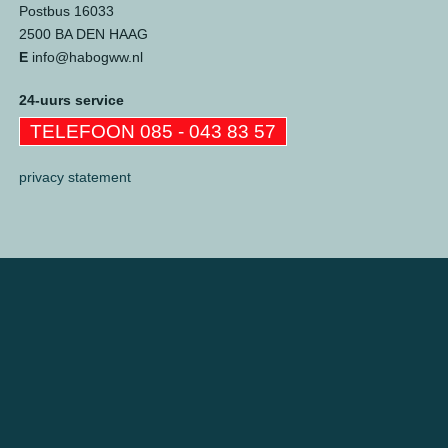
Postbus 16033
2500 BA DEN HAAG
E
info@habogww.nl
24-uurs service
TELEFOON 085 - 043 83 57
privacy statement