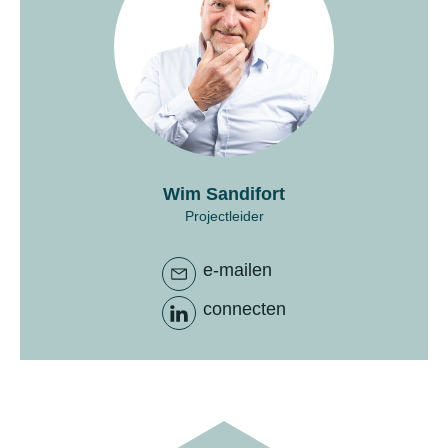
Wim Sandifort
Projectleider
e-mailen
connecten