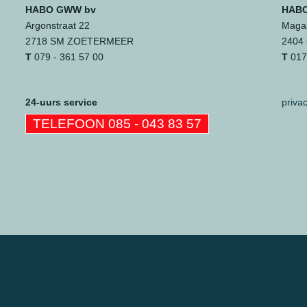
HABO GWW bv
HABO
Argonstraat 22
Magaz
2718 SM ZOETERMEER
2404
T
079 - 361 57 00
T
0172
24-uurs service
priva
TELEFOON 085 - 043 83 57