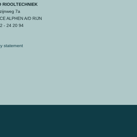
 RIOOLTECHNIEK
ijnweg 7a
 CE ALPHEN A/D RIJN
 - 24 20 94
cy statement