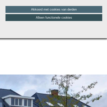
Akkoord met cookies van derden
Alleen functionele cookies
HET TEAM
BLOG
CONTACT
VACATURES