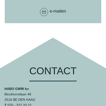
e-mailen
CONTACT
HABO GWW bv
Binckhorstlaan 46
2516 BE DEN HAAG
T
070 - 322 20 22