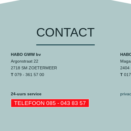
CONTACT
HABO GWW bv
HABO
Argonstraat 22
Magaz
2718 SM ZOETERMEER
2404
T
079 - 361 57 00
T
0172
24-uurs service
priva
TELEFOON 085 - 043 83 57