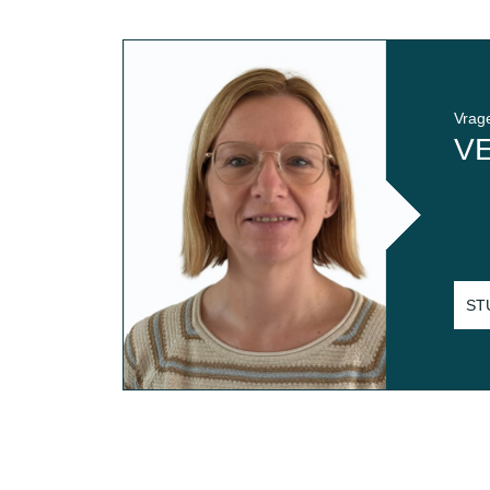
Vrag
V
ST