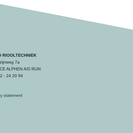
 RIOOLTECHNIEK
ijnweg 7a
 CE ALPHEN A/D RIJN
 - 24 20 94
cy statement