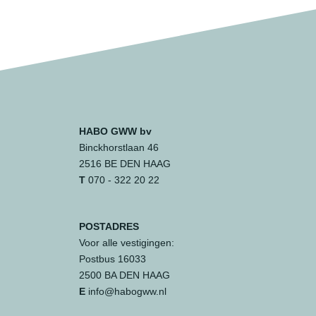
HABO GWW bv
Binckhorstlaan 46
2516 BE DEN HAAG
T
070 - 322 20 22
POSTADRES
Voor alle vestigingen:
Postbus 16033
2500 BA DEN HAAG
E
info@habogww.nl