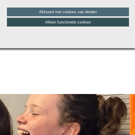
Akkoord met cookies van derden
Alleen functionele cookies
HET TEAM
BLOG
CONTACT
VACATURES