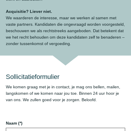
Acquisitie? Liever niet.
We waarderen de interesse, maar we werken al samen met
vaste partners. Kandidaten die ongevraagd worden voorgesteld,
beschouwen we als rechtstreeks aangeboden. Dat betekent dat
we het recht behouden om deze kandidaten zelf te benaderen –
zonder tussenkomst of vergoeding.
Sollicitatieformulier
We komen graag met je in contact, je mag ons bellen, mailen,
langskomen of we komen naar jou toe. Binnen 24 uur hoor je
van ons. We zullen goed voor je zorgen. Beloofd.
Naam (*)