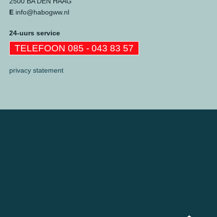
2500 BA DEN HAAG
E
info@habogww.nl
24-uurs service
TELEFOON 085 - 043 83 57
privacy statement