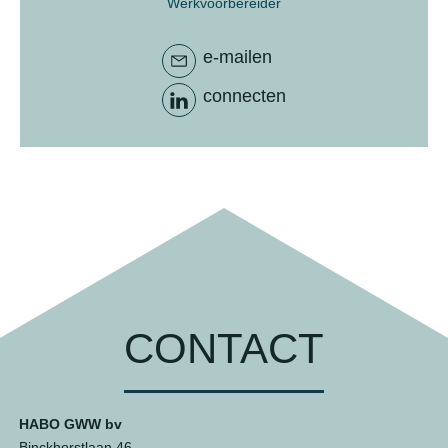
Werkvoorbereider
e-mailen
connecten
CONTACT
HABO GWW bv
Binckhorstlaan 46