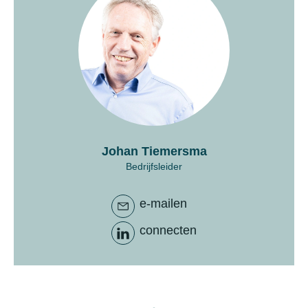
Johan Tiemersma
Bedrijfsleider
e-mailen
connecten