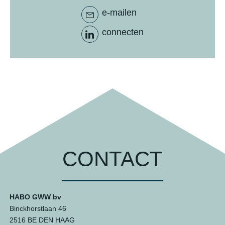
e-mailen
connecten
CONTACT
HABO GWW bv
Binckhorstlaan 46
2516 BE DEN HAAG