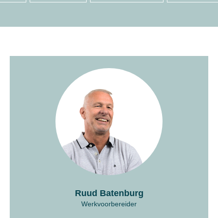
Ruud Batenburg
Werkvoorbereider