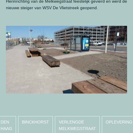
Herinrichting van de Melkwegstraat feestelijk gevierd en werd de
nieuwe steiger van WSV De Vlietstreek geopend.
DEN
BINCKHORST
VERLENGDE
OPLEVERING
HAAG
MELKWEGSTRAAT