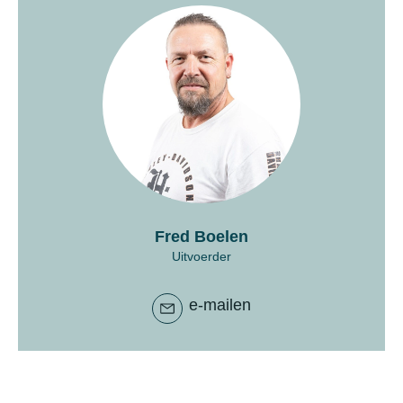
Fred Boelen
Uitvoerder
e-mailen