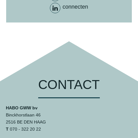
connecten
CONTACT
HABO GWW bv
Binckhorstlaan 46
2516 BE DEN HAAG
T
070 - 322 20 22