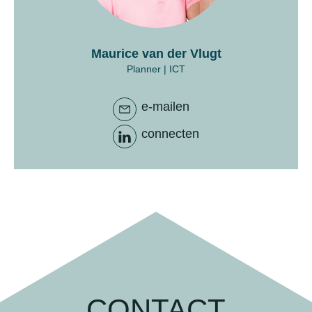
Maurice van der Vlugt
Planner | ICT
e-mailen
connecten
CONTACT