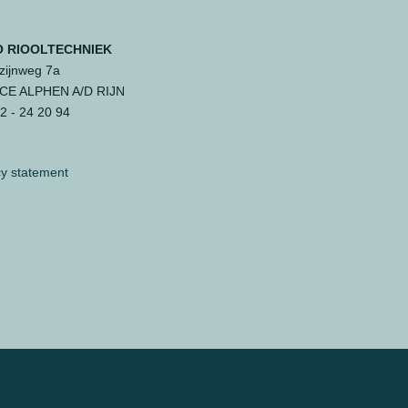
 RIOOLTECHNIEK
ijnweg 7a
 CE ALPHEN A/D RIJN
 - 24 20 94
cy statement