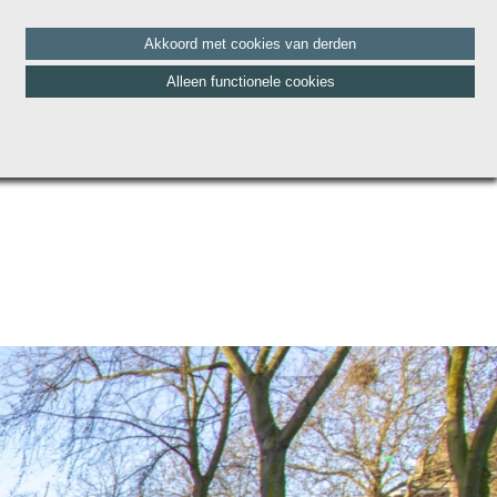
Akkoord met cookies van derden
Alleen functionele cookies
HET TEAM
BLOG
CONTACT
VACATURES