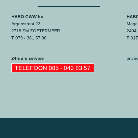
HABO GWW bv
HABO
Argonstraat 22
Magaz
2718 SM ZOETERMEER
2404
T
079 - 361 57 00
T
0172
24-uurs service
priva
TELEFOON 085 - 043 83 57