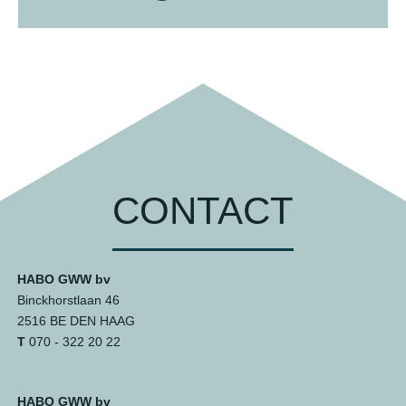
CONTACT
HABO GWW bv
Binckhorstlaan 46
2516 BE DEN HAAG
T
070 - 322 20 22
HABO GWW bv