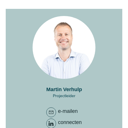
Martin Verhulp
Projectleider
e-mailen
connecten